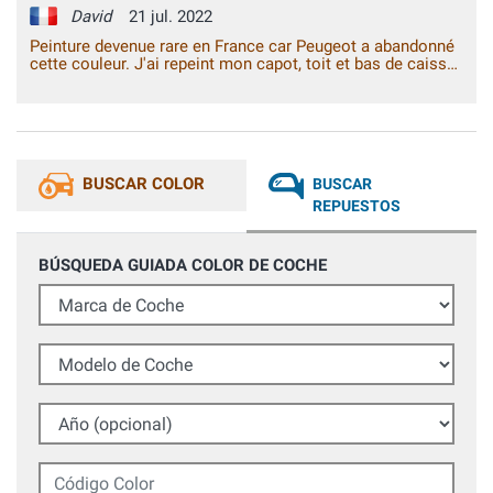
David
21 jul. 2022
Peinture devenue rare en France car Peugeot a abandonné
cette couleur. J'ai repeint mon capot, toit et bas de caisse
avec 2 bombes Venicispray. Ce n'est pas du travail de
professionnel mais la teinte fournie est la bonne. Je ne
vois plus la sous-couche et la carrosserie de ma voiture
due à l'âge de la voiture (1998). J'ai juste changé le
diffuseur des bombes par un diffuseur classique car je n'ai
pas l'habitude de ce type de diffuseur moderne pour initié.
BUSCAR COLOR
BUSCAR
Je ne suis qu'un amateur. Très content de mon achat.
REPUESTOS
BÚSQUEDA GUIADA COLOR DE COCHE
Marca de Coche
Modelo de Coche
Año (opcional)
Código Color