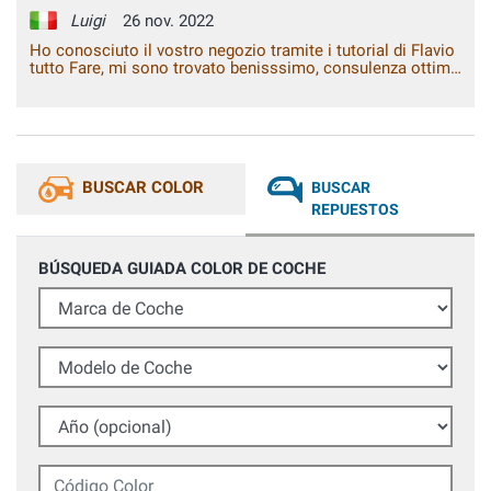
Luigi
26 nov. 2022
Ho conosciuto il vostro negozio tramite i tutorial di Flavio
tutto Fare, mi sono trovato benisssimo, consulenza ottima
prodotti conformi alla descrizione tornerò ad acquistare
da voi per i lavori di fai da te nel tempo libero
BUSCAR COLOR
BUSCAR
REPUESTOS
BÚSQUEDA GUIADA COLOR DE COCHE
Marca de Coche
Modelo de Coche
Año (opcional)
Código Color