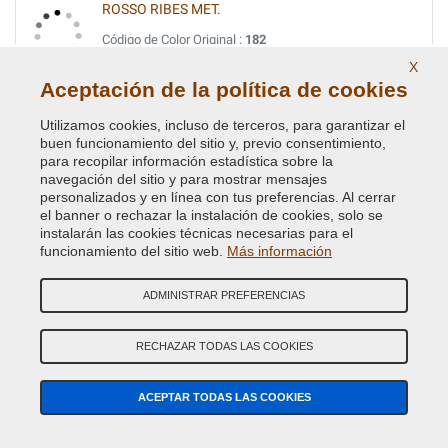
ROSSO RIBES MET.
Código de Color Original :
182
Código de Producto:
Kit2-VCD-FI-182
X
Aceptación de la política de cookies
TURCHESE MET.
Utilizamos cookies, incluso de terceros, para garantizar el
Código de Color Original :
391B
buen funcionamiento del sitio y, previo consentimiento,
Código de Producto:
Kit2-VCD-FI-391B
para recopilar información estadística sobre la
navegación del sitio y para mostrar mensajes
personalizados y en línea con tus preferencias. Al cerrar
VERDE CRYSTAL MET.
el banner o rechazar la instalación de cookies, solo se
instalarán las cookies técnicas necesarias para el
Código de Color Original :
352
funcionamiento del sitio web.
Más información
Código de Producto:
Kit2-VCD-FI-352
ADMINISTRAR PREFERENCIAS
VERDE DERBY METALLESCEN.
Código de Color Original :
340
RECHAZAR TODAS LAS COOKIES
Código de Producto:
Kit2-VCD-FI-340
ACEPTAR TODAS LAS COOKIES
VERDE DIESEL MET.
Código de Color Original :
370A