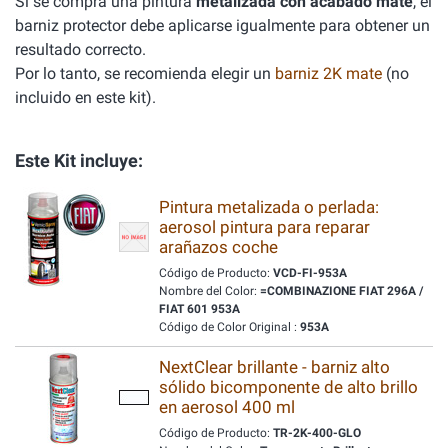
Si se compra una pintura
metalizada con acabado mate
, el
barniz protector debe aplicarse igualmente para obtener un
resultado correcto.
Por lo tanto, se recomienda elegir un
barniz 2K mate
(no
incluido en este kit).
Este Kit incluye:
Pintura metalizada o perlada:
aerosol pintura para reparar
arañazos coche
Código de Producto:
VCD-FI-953A
Nombre del Color:
=COMBINAZIONE FIAT 296A /
FIAT 601 953A
Código de Color Original :
953A
NextClear brillante - barniz alto
sólido bicomponente de alto brillo
en aerosol 400 ml
Código de Producto:
TR-2K-400-GLO