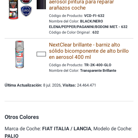
aerosol pintura para reparar
arañazos coche
Código de Producto:
VCD-FI-632
Nombre del Color:
BLACK/NERO
ELENA/PEPPER/PAGANINI/BODONI MET. - 632
Código de Color Original :
632
NextClear brillante - barniz alto
sólido bicomponente de alto brillo
en aerosol 400 ml
Código de Producto:
TR-2K-400-GLO
Nombre del Color:
Transparente Brillante
Última Actualización:
8 jul. 2026,
Visitas:
24.464.471
Otros Colores
Marca de Coche:
FIAT ITALIA / LANCIA
, Modelo de Coche:
PALIO