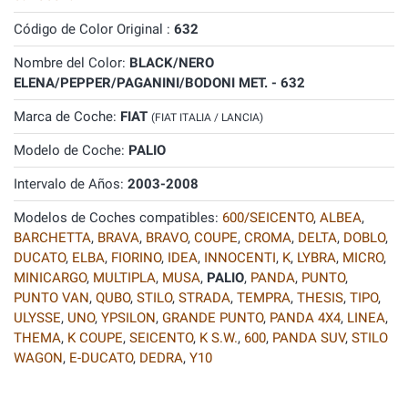
Código de Color Original :
632
Nombre del Color:
BLACK/NERO
ELENA/PEPPER/PAGANINI/BODONI MET. - 632
Marca de Coche:
FIAT
(FIAT ITALIA / LANCIA)
Modelo de Coche:
PALIO
Intervalo de Años:
2003-2008
Modelos de Coches compatibles:
600/SEICENTO
,
ALBEA
,
BARCHETTA
,
BRAVA
,
BRAVO
,
COUPE
,
CROMA
,
DELTA
,
DOBLO
,
DUCATO
,
ELBA
,
FIORINO
,
IDEA
,
INNOCENTI
,
K
,
LYBRA
,
MICRO
,
MINICARGO
,
MULTIPLA
,
MUSA
,
PALIO
,
PANDA
,
PUNTO
,
PUNTO VAN
,
QUBO
,
STILO
,
STRADA
,
TEMPRA
,
THESIS
,
TIPO
,
ULYSSE
,
UNO
,
YPSILON
,
GRANDE PUNTO
,
PANDA 4X4
,
LINEA
,
THEMA
,
K COUPE
,
SEICENTO
,
K S.W.
,
600
,
PANDA SUV
,
STILO
WAGON
,
E-DUCATO
,
DEDRA
,
Y10