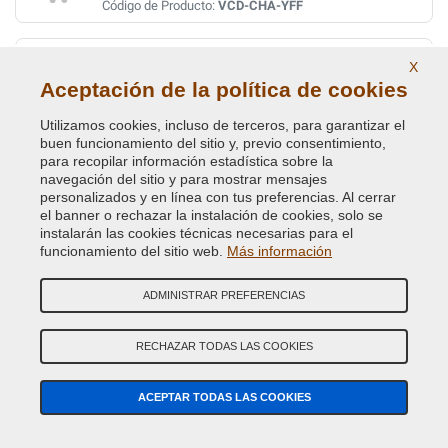
Código de Producto:
VCD-CHA-YFF
LUXURY/RUGGER BROWN MET.
X
Aceptación de la política de cookies
Código de Color Original :
PTW
Código de Producto:
VCD-CHA-PTW
Utilizamos cookies, incluso de terceros, para garantizar el
buen funcionamiento del sitio y, previo consentimiento,
LUXURY/RUGGER BROWN MET.
para recopilar información estadística sobre la
navegación del sitio y para mostrar mensajes
Código de Color Original :
GTW
personalizados y en línea con tus preferencias. Al cerrar
Código de Producto:
VCD-CHA-GTW
el banner o rechazar la instalación de cookies, solo se
instalarán las cookies técnicas necesarias para el
funcionamiento del sitio web.
Más información
MACHINE CRYSTAL/ GRAPHITE MET.
Código de Color Original :
PDR/06
ADMINISTRAR PREFERENCIAS
Código de Producto:
VCD-CHA-PDR/06
RECHAZAR TODAS LAS COOKIES
MAGNESIUM/VERT MET.
Código de Color Original :
BPK
ACEPTAR TODAS LAS COOKIES
Código de Producto:
VCD-CHA-BPK