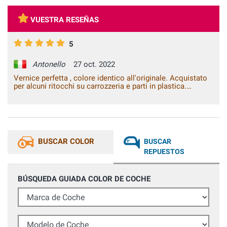
VUESTRA RESEÑAS
5
Antonello
27 oct. 2022
Vernice perfetta , colore identico all'originale. Acquistato
per alcuni ritocchi su carrozzeria e parti in plastica.
Personale gentile e cortese nella vendita . Su piattaforma
online semplice e intuitiva la ricerca dei prodotti.
BUSCAR COLOR
BUSCAR
REPUESTOS
BÚSQUEDA GUIADA COLOR DE COCHE
Marca de Coche
Modelo de Coche