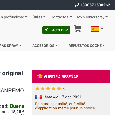
+390571530262
En profundidad
Útiles
Contactos
My Vernicispray
Cesta
Español
ACCEDER
RAS SPRAY
ACCESORIOS
REPUESTOS COCHE
 original
VUESTRA RESEÑAS
5
G/SANREMO
jean-luc
7 oct. 2021
Peinture de qualité, et facilité
idad:
Buena
d'application même pour un novice,
itario:
18,25 €
satisfait à 100% !!!