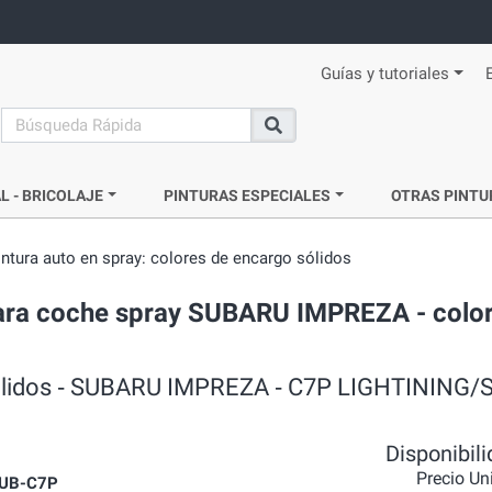
Guías y tutoriales
search
Buscar
L - BRICOLAJE
PINTURAS ESPECIALES
OTRAS PINTU
intura auto en spray: colores de encargo sólidos
 para coche spray SUBARU IMPREZA - color
o sólidos ‐ SUBARU IMPREZA ‐ C7P LIGHTININ
Disponibil
Precio Un
UB-C7P