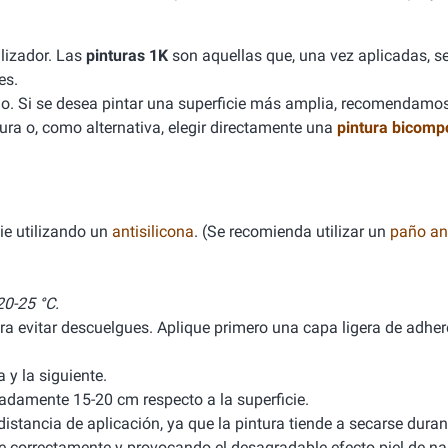
lizador. Las
pinturas 1K
son aquellas que, una vez aplicadas, se
es.
. Si se desea pintar una superficie más amplia, recomendamo
ura o, como alternativa, elegir directamente una
pintura bicomp
ie utilizando un
antisilicona
. (Se recomienda utilizar un
paño ant
0-25 °C.
ra evitar descuelgues. Aplique primero una capa ligera de adhere
y la siguiente.
damente 15-20 cm respecto a la superficie.
stancia de aplicación, ya que la pintura tiende a secarse durant
ele correctamente y provocando el desagradable efecto piel de na