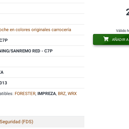
oche en colores originales carrocería
Válido 
AÑADIR A
C7P
NING/SANREMO RED - C7P
ZA
013
tibles:
FORESTER
,
IMPREZA
,
BRZ
,
WRX
 Seguridad (FDS)