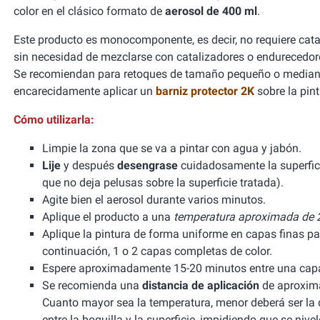
color en el clásico formato de
aerosol de 400 ml
.
Este producto es monocomponente, es decir, no requiere cata
sin necesidad de mezclarse con catalizadores o endurecedor
Se recomiendan para retoques de tamaño pequeño o mediano
encarecidamente aplicar un
barniz protector 2K
sobre la pint
Cómo utilizarla:
Limpie la zona que se va a pintar con agua y jabón.
Lije
y después
desengrase
cuidadosamente la superfic
que no deja pelusas sobre la superficie tratada).
Agite bien el aerosol durante varios minutos.
Aplique el producto a una
temperatura aproximada de 2
Aplique la pintura de forma uniforme en capas finas pa
continuación, 1 o 2 capas completas de color.
Espere aproximadamente 15-20 minutos entre una capa 
Se recomienda una
distancia de aplicación
de aproxima
Cuanto mayor sea la temperatura, menor deberá ser la di
entre la boquilla y la superficie, impidiendo que se niv