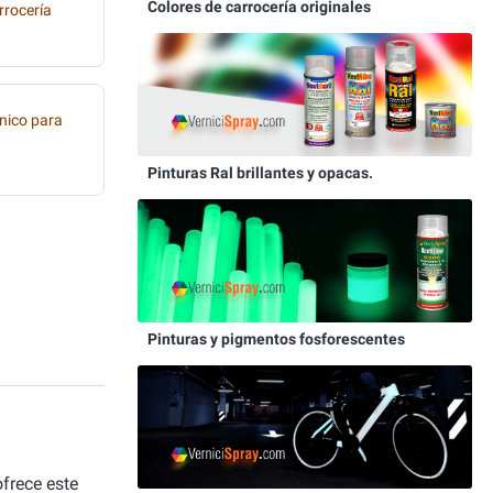
Colores de carrocería originales
rrocería
nico para
Pinturas Ral brillantes y opacas.
Pinturas y pigmentos fosforescentes
frece este