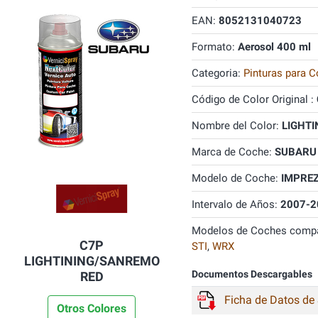
EAN:
8052131040723
Formato:
Aerosol 400 ml
Categoria:
Pinturas para C
Código de Color Original :
Nombre del Color:
LIGHTI
Marca de Coche:
SUBARU
Modelo de Coche:
IMPRE
Intervalo de Años:
2007-2
Modelos de Coches compa
C7P
STI
,
WRX
LIGHTINING/SANREMO
Documentos Descargables
RED
Ficha de Datos de
Otros Colores