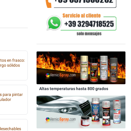
tos en frasco:
rgo sólidos
Altas temperaturas hasta 800 grados
s para pintar
tulador
 desechables