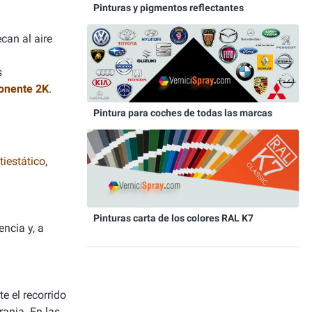
Pinturas y pigmentos reflectantes
can al aire
s
onente 2K
.
Pintura para coches de todas las marcas
iestático
,
Pinturas carta de los colores RAL K7
ncia y, a
e el recorrido
ranja. En las