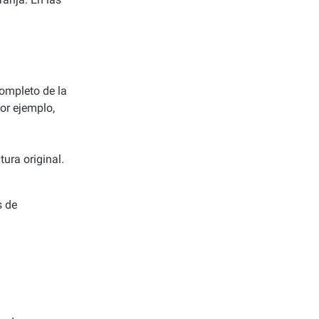
completo de la
or ejemplo,
ura original.
s de