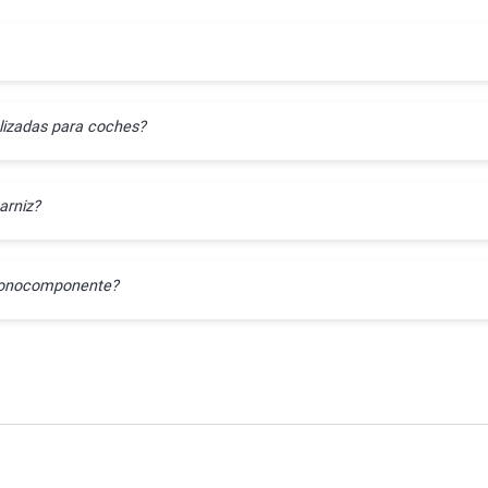
lizadas para coches?
arniz?
l monocomponente?