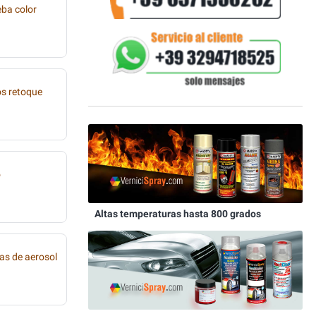
eba color
os retoque
o
Altas temperaturas hasta 800 grados
as de aerosol