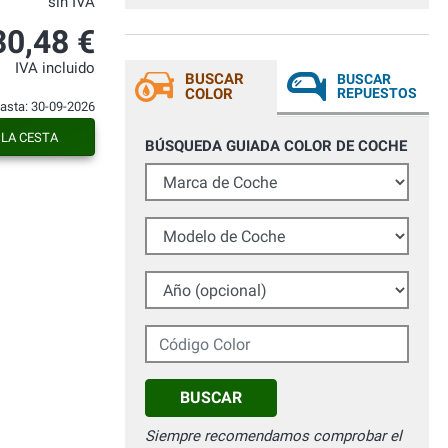
sin IVA
prodotti conformi alla descrizione tornerò
ad acquistare da voi per i lavori di fai da
30,48 €
te nel tempo libero
IVA incluido
BUSCAR
BUSCAR
COLOR
REPUESTOS
hasta: 30-09-2026
 LA CESTA
BÚSQUEDA GUIADA COLOR DE COCHE
Marca de Coche
Modelo de Coche
Año (opcional)
Código Color
BUSCAR
Siempre recomendamos comprobar el