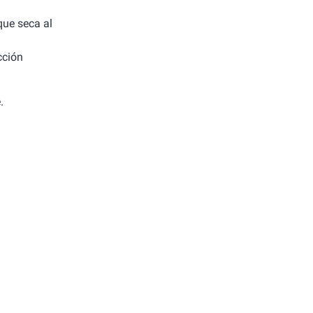
 que seca al
cción
.