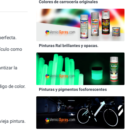
Colores de carrocería originales
erfecta.
Pinturas Ral brillantes y opacas.
hículo como
ntizar la
igo de color.
Pinturas y pigmentos fosforescentes
ieja pintura.