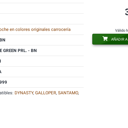
oche en colores originales carrocería
Válido 
AÑADIR A
BN
 GREEN PRL. - BN
I
A
999
tibles:
DYNASTY
,
GALLOPER
,
SANTAMO
,