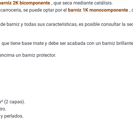
barniz 2K bicomponente
, que seca mediante catálisis.
carrocería, se puede optar por el
barniz 1K monocomponente
,
e barniz y todas sus características, es posible consultar la se
ca que tiene base mate y debe ser acabada con un barniz brillante
a encima un barniz protector.
² (2 capas).
tro.
y perlados.