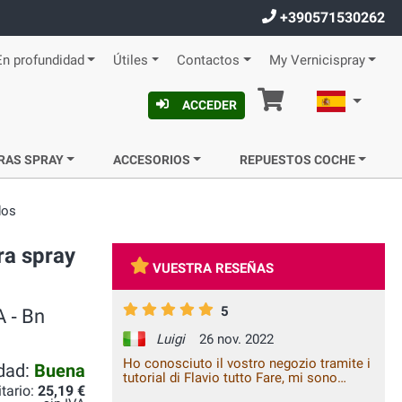
+390571530262
En profundidad
Útiles
Contactos
My Vernicispray
Cesta
Español
ACCEDER
RAS SPRAY
ACCESORIOS
REPUESTOS COCHE
dos
ra spray
VUESTRA RESEÑAS
5
 ‐ Bn
Luigi
26 nov. 2022
Ho conosciuto il vostro negozio tramite i
idad:
Buena
tutorial di Flavio tutto Fare, mi sono
itario:
25,19 €
trovato benisssimo, consulenza ottima