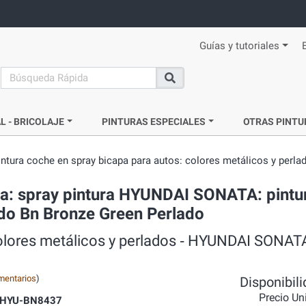
Guías y tutoriales
search
Buscar
L - BRICOLAJE
PINTURAS ESPECIALES
OTRAS PINTU
intura coche en spray bicapa para autos: colores metálicos y perla
da: spray pintura HYUNDAI SONATA: pintu
ado Bn Bronze Green Perlado
colores metálicos y perlados ‐ HYUNDAI SONATA
mentarios
)
Disponibil
Precio Un
HYU-BN8437