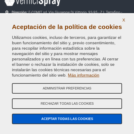
Dirección:
E-COMIT srl, Via Giuseppe Di Vittorio, 93-95 - Z.I. Terrafino -
50053 EMPOLI (FI) Italy
X
Aceptación de la política de cookies
Tel:
(+39) 0571.530262
Utilizamos cookies, incluso de terceros, para garantizar el
Fax:
(+39) 0571.534056
buen funcionamiento del sitio y, previo consentimiento,
Email:
info@vernicispray.com
para recopilar información estadística sobre la
navegación del sitio y para mostrar mensajes
CIF:
IT06818930486
personalizados y en línea con tus preferencias. Al cerrar
el banner o rechazar la instalación de cookies, solo se
instalarán las cookies técnicas necesarias para el
PAGOS SEGUROS
funcionamiento del sitio web.
Más información
ADMINISTRAR PREFERENCIAS
Información útil
RECHAZAR TODAS LAS COOKIES
Nuestra Empresa
ACEPTAR TODAS LAS COOKIES
Términos y condiciones generales de venta