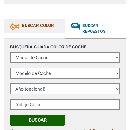
diventato identico all'originale, tempi di asciugatura brevi,
nessuna colatura lo consiglio vivamente. Testato più volte
il pezzo al lavaggio sia con idropulitrice sia al lavaggio con
spazzole, 0 problemi dopo diversi mesi. Consigliatissimo
BUSCAR COLOR
BUSCAR
REPUESTOS
BÚSQUEDA GUIADA COLOR DE COCHE
Marca de Coche
Modelo de Coche
Año (opcional)
Código Color
BUSCAR