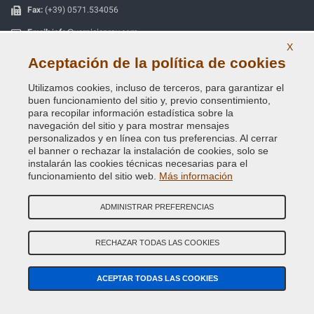
Fax:
(+39) 0571.534056
Email:
info@vernicispray.com
X
CIF:
IT06818930486
Aceptación de la política de cookies
Utilizamos cookies, incluso de terceros, para garantizar el
PAGOS SEGUROS
buen funcionamiento del sitio y, previo consentimiento,
para recopilar información estadística sobre la
navegación del sitio y para mostrar mensajes
personalizados y en línea con tus preferencias. Al cerrar
el banner o rechazar la instalación de cookies, solo se
instalarán las cookies técnicas necesarias para el
Información útil
funcionamiento del sitio web.
Más información
Nuestra Empresa
ADMINISTRAR PREFERENCIAS
Términos y condiciones generales de venta
RECHAZAR TODAS LAS COOKIES
Nuestras reseñas
Mapa Web
ACEPTAR TODAS LAS COOKIES
Contactos