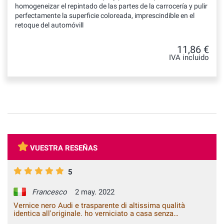
homogeneizar el repintado de las partes de la carrocería y pulir
perfectamente la superficie coloreada, imprescindible en el
retoque del automóvill
11,86 €
IVA incluido
VUESTRA RESEÑAS
5
Francesco
2 may. 2022
Vernice nero Audi e trasparente di altissima qualità
identica all'originale. ho verniciato a casa senza
attrezzature da carrozzeria un coprispecchietto grezzo ed è