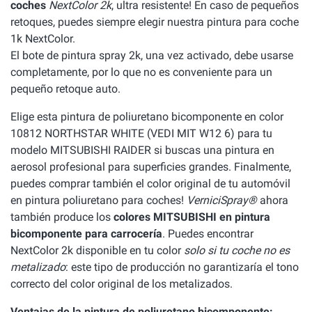
coches
NextColor 2k
, ultra resistente! En caso de pequeños
retoques, puedes siempre elegir nuestra pintura para coche
1k NextColor.
El bote de pintura spray 2k, una vez activado, debe usarse
completamente, por lo que no es conveniente para un
pequeño retoque auto.
Elige esta pintura de poliuretano bicomponente en color
10812 NORTHSTAR WHITE (VEDI MIT W12 6) para tu
modelo MITSUBISHI RAIDER si buscas una pintura en
aerosol profesional para superficies grandes. Finalmente,
puedes comprar también el color original de tu automóvil
en pintura poliuretano para coches!
VerniciSpray®
ahora
también produce los
colores MITSUBISHI en pintura
bicomponente para carrocería
. Puedes encontrar
NextColor 2k disponible en tu color
solo si tu coche no es
metalizado
: este tipo de producción no garantizaría el tono
correcto del color original de los metalizados.
Ventajas de la pintura de poliuretano bicomponente: