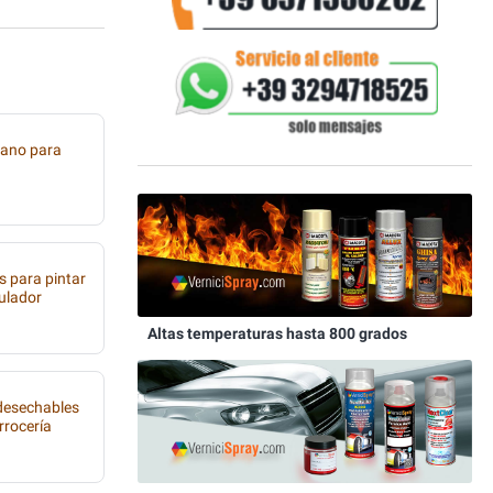
tano para
s para pintar
tulador
Altas temperaturas hasta 800 grados
 desechables
rrocería