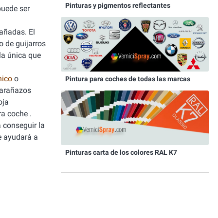
Pinturas y pigmentos reflectantes
puede ser
dañadas. El
o de guijarros
la única que
nico
o
Pintura para coches de todas las marcas
r arañazos
oja
ra coche .
a conseguir la
te ayudará a
Pinturas carta de los colores RAL K7