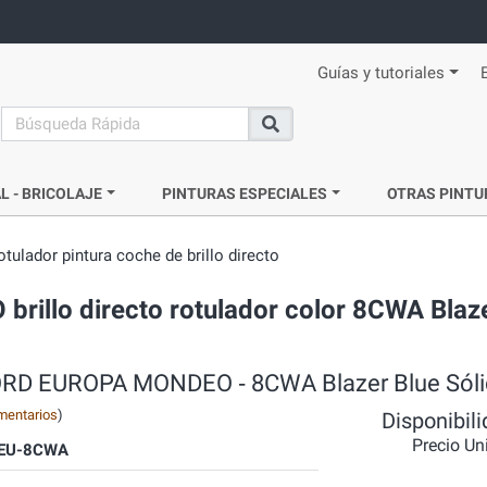
Guías y tutoriales
search
Buscar
L - BRICOLAJE
PINTURAS ESPECIALES
OTRAS PINTU
otulador pintura coche de brillo directo
rillo directo rotulador color 8CWA Blaz
 ‐ FORD EUROPA MONDEO ‐ 8CWA Blazer Blue Sól
mentarios
)
Disponibil
Precio Un
EU-8CWA