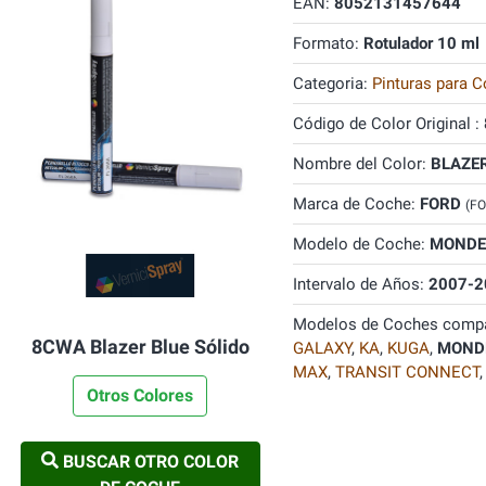
EAN:
8052131457644
Formato:
Rotulador 10 ml
Categoria:
Pinturas para C
Código de Color Original :
Nombre del Color:
BLAZE
Marca de Coche:
FORD
(F
Modelo de Coche:
MONDE
Intervalo de Años:
2007-2
Modelos de Coches compa
8CWA Blazer Blue Sólido
GALAXY
,
KA
,
KUGA
,
MOND
MAX
,
TRANSIT CONNECT
Otros Colores
BUSCAR OTRO COLOR