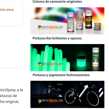
Colores de carrocería originales
nico para
Pinturas Ral brillantes y opacas.
Pinturas y pigmentos fosforescentes
niciSpray a la
rañazos de
he original,