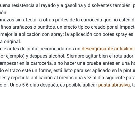
n buena resistencia al rayado y a gasolina y disolventes también: 
ión.
ñazos sin afectar a otras partes de la carrocería que no estén 
inos arañazos o puntitos, un efecto típico creado por el impact
mejor la aplicación con spray: la aplicación con botes spray es 
 original.
ficie antes de pintar, recomendamos un
desengrasante antisilicó
por ejemplo) y después alcohol. Siempre agitar bien el rotulado
a empezar en la carrocería, sino hacer una prueba antes en una h
 el trazo esté uniforme, está listo para ser aplicado en la pintu
es y repetir la aplicación al menos una vez al día siguiente par
lor. Unos 5-6 días después, es posible aplicar
pasta abrasiva
, 
.