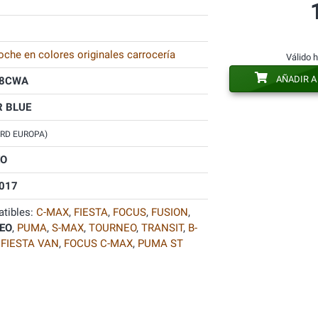
oche en colores originales carrocería
Válido 
AÑADIR A
8CWA
R BLUE
ORD EUROPA)
O
017
tibles:
C-MAX
,
FIESTA
,
FOCUS
,
FUSION
,
EO
,
PUMA
,
S-MAX
,
TOURNEO
,
TRANSIT
,
B-
,
FIESTA VAN
,
FOCUS C-MAX
,
PUMA ST