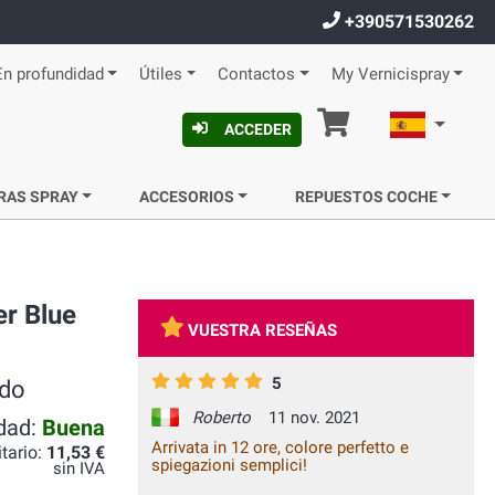
+390571530262
En profundidad
Útiles
Contactos
My Vernicispray
Cesta
Español
ACCEDER
RAS SPRAY
ACCESORIOS
REPUESTOS COCHE
er Blue
VUESTRA RESEÑAS
5
ido
Roberto
11 nov. 2021
idad:
Buena
Arrivata in 12 ore, colore perfetto e
itario:
11,53 €
spiegazioni semplici!
sin IVA