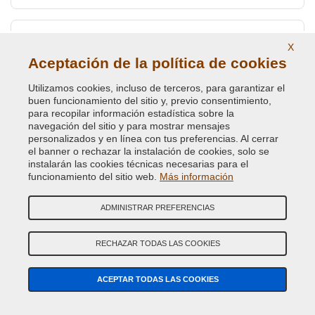
RAL 6010 Verde hierba
X
Aceptación de la política de cookies
NRL6010
Utilizamos cookies, incluso de terceros, para garantizar el
buen funcionamiento del sitio y, previo consentimiento,
RAL 6011 Verde reseda
para recopilar información estadística sobre la
navegación del sitio y para mostrar mensajes
NRL6011
personalizados y en línea con tus preferencias. Al cerrar
el banner o rechazar la instalación de cookies, solo se
instalarán las cookies técnicas necesarias para el
funcionamiento del sitio web.
Más información
RAL 6012 Verde negruzco
NRL6012
ADMINISTRAR PREFERENCIAS
RECHAZAR TODAS LAS COOKIES
RAL 6013 Verde caña
NRL6013
ACEPTAR TODAS LAS COOKIES