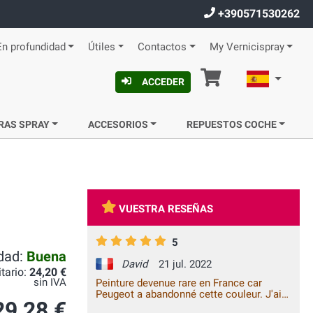
+390571530262
En profundidad
Útiles
Contactos
My Vernicispray
Cesta
Español
ACCEDER
RAS SPRAY
ACCESORIOS
REPUESTOS COCHE
VUESTRA RESEÑAS
5
idad:
Buena
David
21 jul. 2022
itario:
24,20 €
sin IVA
Peinture devenue rare en France car
Peugeot a abandonné cette couleur. J'ai
29,28 €
repeint mon capot, toit et bas de caisse