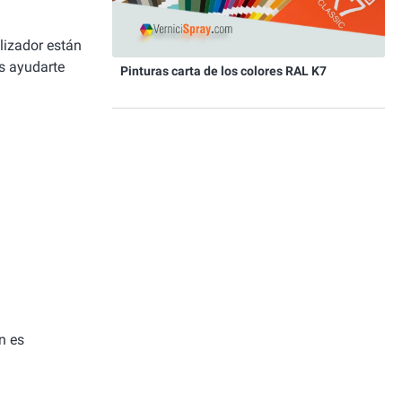
alizador están
es ayudarte
Pinturas carta de los colores RAL K7
n es