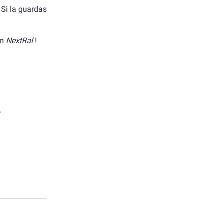
. Si la guardas
on
NextRal
!
.