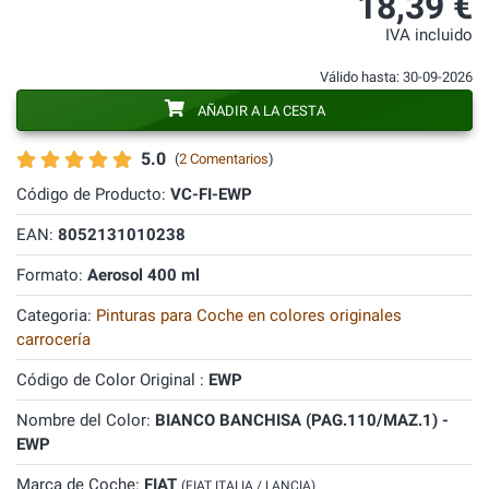
18,39 €
IVA incluido
Válido hasta: 30-09-2026
AÑADIR A LA CESTA
5.0
(
2 Comentarios
)
Código de Producto:
VC-FI-EWP
EAN:
8052131010238
Formato:
Aerosol 400 ml
Categoria:
Pinturas para Coche en colores originales
carrocería
Código de Color Original :
EWP
Nombre del Color:
BIANCO BANCHISA (PAG.110/MAZ.1) -
EWP
Marca de Coche:
FIAT
(FIAT ITALIA / LANCIA)