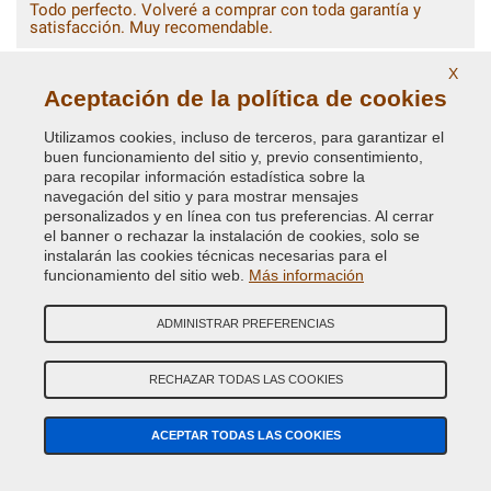
Todo perfecto. Volveré a comprar con toda garantía y
satisfacción. Muy recomendable.
X
Aceptación de la política de cookies
Utilizamos cookies, incluso de terceros, para garantizar el
BUSCAR COLOR
BUSCAR
buen funcionamiento del sitio y, previo consentimiento,
REPUESTOS
para recopilar información estadística sobre la
navegación del sitio y para mostrar mensajes
personalizados y en línea con tus preferencias. Al cerrar
BÚSQUEDA GUIADA COLOR DE COCHE
el banner o rechazar la instalación de cookies, solo se
instalarán las cookies técnicas necesarias para el
Marca de Coche
funcionamiento del sitio web.
Más información
Modelo de Coche
ADMINISTRAR PREFERENCIAS
Año (opcional)
RECHAZAR TODAS LAS COOKIES
Código Color
ACEPTAR TODAS LAS COOKIES