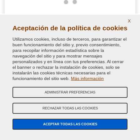
X
Scotch Brite Rojo - Grano Fino
Aceptación de la política de cookies
Utilizamos cookies, incluso de terceros, para garantizar el
Tampón abrasivo de grano fino, ideal para matizar las
buen funcionamiento del sitio y, previo consentimiento,
superficies antes de pintar cuando están en buenas
para recopilar información estadística sobre la
navegación del sitio y para mostrar mensajes
condiciones y no necesitan un lijado más profundo
personalizados y en línea con tus preferencias. Al cerrar
el banner o rechazar la instalación de cookies, solo se
instalarán las cookies técnicas necesarias para el
2,36 €
funcionamiento del sitio web.
Más información
IVA incluido
ADMINISTRAR PREFERENCIAS
RECHAZAR TODAS LAS COOKIES
ACEPTAR TODAS LAS COOKIES