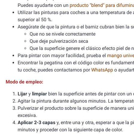
Puedes ayudarte con un
producto "blend" para difumi
Utilizar las pinturas para coches a una temperatura 
superior al 50 %.
Asegúrate de que la pintura o el barniz cubran bien la sup
Que no se nivele correctamente
Que deje pulverización seca
Que la superficie genere el clásico efecto piel de 
Para pintar con mayor facilidad, prueba el
mango unive
Encontrar la pegatina con el código color es fundamenta
tu coche, puedes contactarnos por
WhatsApp
o ayudart
Modo de empleo:
Lijar
y
limpiar
bien la superficie antes de pintar con un
Agitar la pintura durante algunos minutos. La tempera
Pulverizar el producto sobre la superficie de manera un
excesiva.
Aplicar 2-3 capas
y, entre una y otra, esperar a que la
minutos y proceder con la siguiente capa de color.