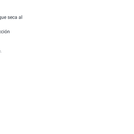
 que seca al
cción
.