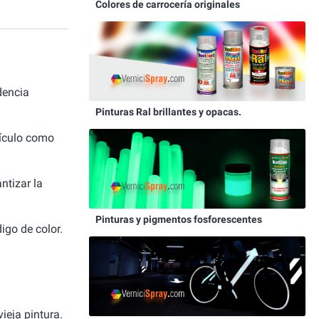
Colores de carrocería originales
dencia
Pinturas Ral brillantes y opacas.
hículo como
ntizar la
Pinturas y pigmentos fosforescentes
igo de color.
ieja pintura.