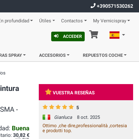
+390571530262
En profundidad
Útiles
Contactos
My Vernicispray
Cesta
Español
ACCEDER
RAS SPRAY
ACCESORIOS
REPUESTOS COCHE
dos
intura
VUESTRA RESEÑAS
5
ISMA ‐
Gianluca
8 oct. 2025
Ottimo ,che dire,professionalità ,cortesia
idad:
Buena
e prodotti top.
itario:
30,82 €