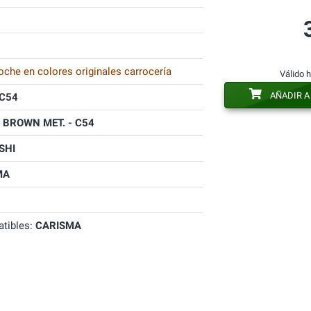
oche en colores originales carrocería
Válido 
AÑADIR A
C54
 BROWN MET. - C54
SHI
MA
tibles:
CARISMA