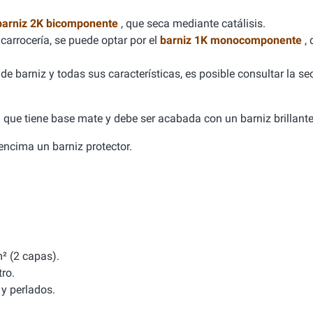
barniz 2K bicomponente
, que seca mediante catálisis.
carrocería, se puede optar por el
barniz 1K monocomponente
,
e barniz y todas sus características, es posible consultar la se
ca que tiene base mate y debe ser acabada con un barniz brillante
a encima un barniz protector.
² (2 capas).
tro.
y perlados.