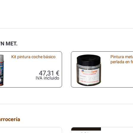
WN MET.
Kit pintura coche básico
Pintura met
perlada en 
47,31 €
IVA incluido
arrocería