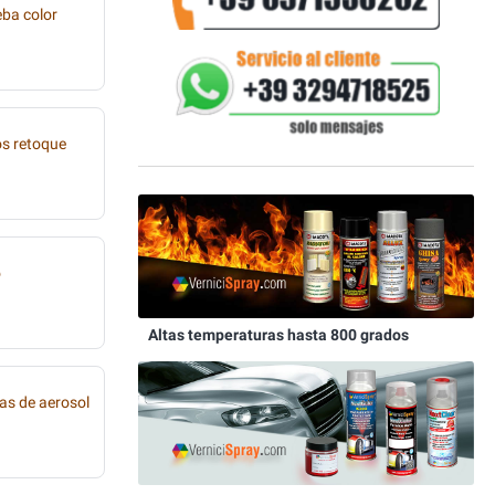
eba color
os retoque
o
Altas temperaturas hasta 800 grados
as de aerosol