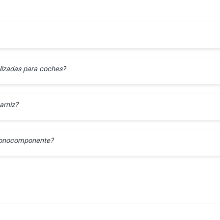
lizadas para coches?
arniz?
l monocomponente?