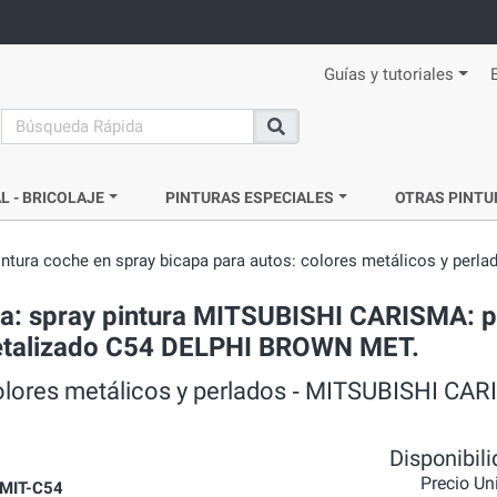
Guías y tutoriales
search
Buscar
L - BRICOLAJE
PINTURAS ESPECIALES
OTRAS PINTU
intura coche en spray bicapa para autos: colores metálicos y perla
da: spray pintura MITSUBISHI CARISMA: p
 metalizado C54 DELPHI BROWN MET.
colores metálicos y perlados ‐ MITSUBISHI CAR
Disponibil
Precio Un
MIT-C54