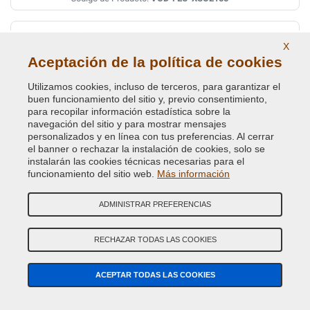
TOURMALLARD MET.
X
Código de Color Original :
XSC 2756
Aceptación de la política de cookies
Código de Producto:
VCD-FEU-XSC2756
Utilizamos cookies, incluso de terceros, para garantizar el
buen funcionamiento del sitio y, previo consentimiento,
TURMALIN GREEN MICA MET.
para recopilar información estadística sobre la
navegación del sitio y para mostrar mensajes
Código de Color Original :
2547CM
personalizados y en línea con tus preferencias. Al cerrar
Código de Producto:
VCD-FEU-2547CM
el banner o rechazar la instalación de cookies, solo se
instalarán las cookies técnicas necesarias para el
funcionamiento del sitio web.
TURMALIN GREEN MICA MET.
Más información
Código de Color Original :
XSC 2547
ADMINISTRAR PREFERENCIAS
Código de Producto:
VCD-FEU-XSC2547
RECHAZAR TODAS LAS COOKIES
TUSCANY(OLYMP) GOLD MET. XSC2231
Código de Color Original :
89
ACEPTAR TODAS LAS COOKIES
Código de Producto:
VCD-FEU-89