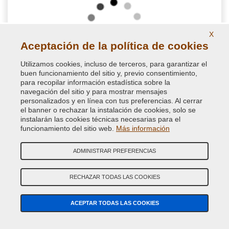
X
Aceptación de la política de cookies
Utilizamos cookies, incluso de terceros, para garantizar el
buen funcionamiento del sitio y, previo consentimiento,
para recopilar información estadística sobre la
NextPrimer - Spray Aparejo Coche para retoque
navegación del sitio y para mostrar mensajes
carrocería e imprimación metales
personalizados y en línea con tus preferencias. Al cerrar
el banner o rechazar la instalación de cookies, solo se
instalarán las cookies técnicas necesarias para el
Optimizado para retoques de carrocería, este spray aparejo
funcionamiento del sitio web.
Más información
garantiza alta estabilidad y nivelación de superficie,
asegurando un resultado estético uniforme. Excelente
imprimación en metales. Disponible en muchos colores RAL
ADMINISTRAR PREFERENCIAS
para mejor cubrición
14,16 €
RECHAZAR TODAS LAS COOKIES
IVA incluido
ACEPTAR TODAS LAS COOKIES