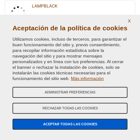
LAMPBLACK
Código de Color Original :
X94
X
Código de Producto:
VC-MIT-X94
Aceptación de la política de cookies
LIBERIA GREEN
Utilizamos cookies, incluso de terceros, para garantizar el
buen funcionamiento del sitio y, previo consentimiento,
Código de Color Original :
G43
para recopilar información estadística sobre la
Código de Producto:
VC-MIT-G43
navegación del sitio y para mostrar mensajes
personalizados y en línea con tus preferencias. Al cerrar
el banner o rechazar la instalación de cookies, solo se
MONACO RED
instalarán las cookies técnicas necesarias para el
funcionamiento del sitio web.
Más información
Código de Color Original :
R82
Código de Producto:
VC-MIT-R82
ADMINISTRAR PREFERENCIAS
NEW POLAR WHITE
RECHAZAR TODAS LAS COOKIES
Código de Color Original :
W30
Código de Producto:
VC-MIT-W30
ACEPTAR TODAS LAS COOKIES
PEACOCK GREEN