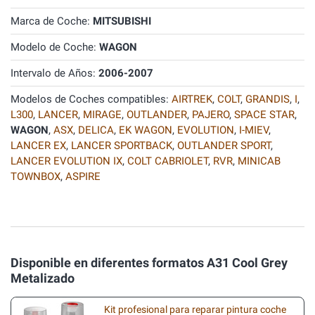
Marca de Coche:
MITSUBISHI
Modelo de Coche:
WAGON
Intervalo de Años:
2006-2007
Modelos de Coches compatibles:
AIRTREK
,
COLT
,
GRANDIS
,
I
,
L300
,
LANCER
,
MIRAGE
,
OUTLANDER
,
PAJERO
,
SPACE STAR
,
WAGON
,
ASX
,
DELICA
,
EK WAGON
,
EVOLUTION
,
I-MIEV
,
LANCER EX
,
LANCER SPORTBACK
,
OUTLANDER SPORT
,
LANCER EVOLUTION IX
,
COLT CABRIOLET
,
RVR
,
MINICAB
TOWNBOX
,
ASPIRE
Disponible en diferentes formatos A31 Cool Grey
Metalizado
Kit profesional para reparar pintura coche