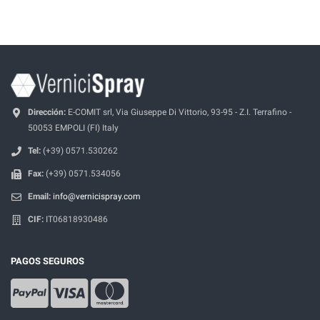
Dirección:
E-COMIT srl, Via Giuseppe Di Vittorio, 93-95 - Z.I. Terrafino -
50053 EMPOLI (FI) Italy
Tel:
(+39) 0571.530262
Fax:
(+39) 0571.534056
Email:
info@vernicispray.com
CIF:
IT06818930486
PAGOS SEGUROS