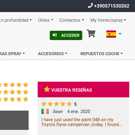
+390571530262
En profundidad
Útiles
Contactos
My Vernicispray
Cesta
Español
ACCEDER
RAS SPRAY
ACCESORIOS
REPUESTOS COCHE
VUESTRA RESEÑAS
5
Sean
4 ene. 2020
I have just used the paint 048 on my
Toyota Dyna campervan ,today. I found
the colour match to be excellent. I found
the paint adhesion to be excellent, with a