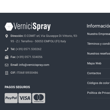
Información
Nuestra Empres
Dirección:
E-COMIT srl, Via Giuseppe Di Vittorio, 93-
95 - Z.I. Terrafino - 50053 EMPOLI (FI) Italy
Términos y condi
Tel:
(+39) 0571.530262
Nuestras reseña
Fax:
(+39) 0571.534056
Mapa Web
Email:
info@vernicispray.com
CIF:
IT06818930486
Contactos
Códigos de color
PAGOS SEGUROS
Política de Priva