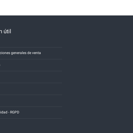
 útil
a
ciones generales de venta
s
cidad - RGPD