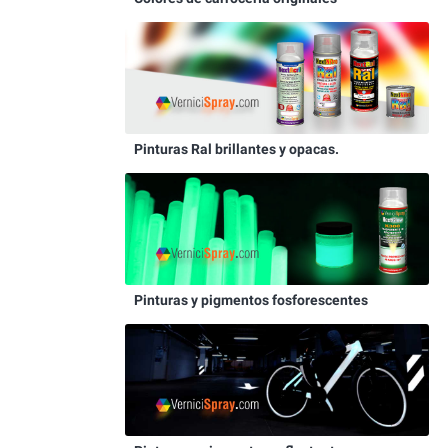
Pinturas Ral brillantes y opacas.
Pinturas y pigmentos fosforescentes