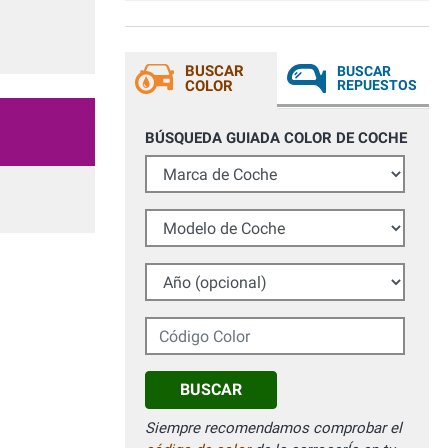
gloss finish. Overall, I am very pleased
with the result, I can say that it is the best
spray paint from a can, that I have ever
used. It is good value for the money.
BUSCAR
BUSCAR
COLOR
REPUESTOS
BÚSQUEDA GUIADA COLOR DE COCHE
Marca de Coche
Modelo de Coche
Año (opcional)
Código Color
BUSCAR
Siempre recomendamos comprobar el