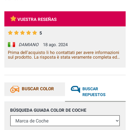
VUESTRA RESEÑAS
5
DAMIANO
18 ago. 2024
Prima dell'acquisto li ho contattati per avere informazioni
sul prodotto. La risposta è stata veramente completa ed
esaustiva. Le istruzioni indicate sul prodotto sono chiare e
trattandosi di prodotti professionali bisogna fare molta
attenzione. Venditore affidabile e servizio ottimo.
BUSCAR COLOR
BUSCAR
REPUESTOS
BÚSQUEDA GUIADA COLOR DE COCHE
Marca de Coche