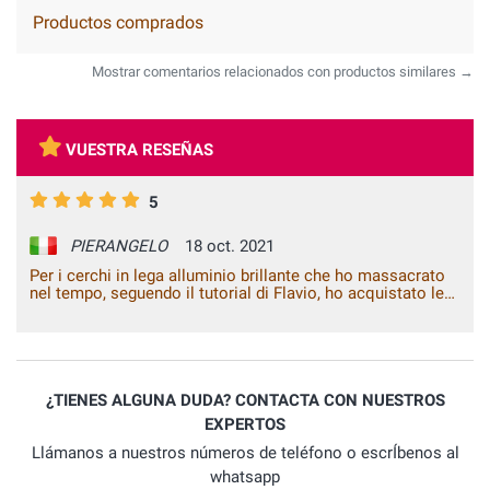
Productos comprados
Mostrar comentarios relacionados con productos similares →
VUESTRA RESEÑAS
5
PIERANGELO
18 oct. 2021
Per i cerchi in lega alluminio brillante che ho massacrato
nel tempo, seguendo il tutorial di Flavio, ho acquistato le
vernici da voi suggerite e devo dire che mi sono trovato
molto bene. Le descrizioni qualitative e tecniche delle 2
vernici che ho riscontrato durante la lavorazione, sono
state confermate: ottimi prodotti. Vi faccio i miei
complimenti e se avrò ancora bisogno di interventi di
carrozzeria non esiteró a contattarvi. Buon lavoro.
¿TIENES ALGUNA DUDA? CONTACTA CON NUESTROS
EXPERTOS
Llámanos a nuestros números de teléfono o escrÍbenos al
whatsapp