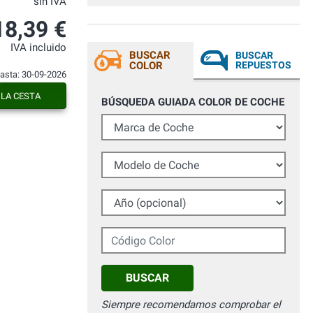
sin IVA
véhicule. En suivant correctementl le
mode d'emploi, les résultats sont bons.
18,39 €
Grazie mille.
IVA incluido
BUSCAR
BUSCAR
COLOR
REPUESTOS
hasta: 30-09-2026
 LA CESTA
BÚSQUEDA GUIADA COLOR DE COCHE
Marca de Coche
Modelo de Coche
Año (opcional)
Código Color
BUSCAR
Siempre recomendamos comprobar el