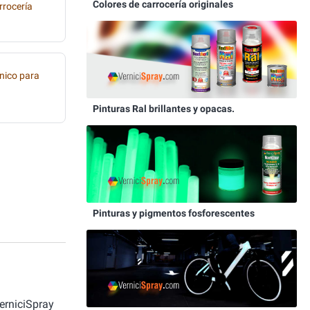
Colores de carrocería originales
rrocería
nico para
Pinturas Ral brillantes y opacas.
Pinturas y pigmentos fosforescentes
erniciSpray