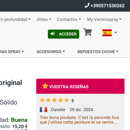
+390571530262
En profundidad
Útiles
Contactos
My Vernicispray
Cesta
Español
ACCEDER
RAS SPRAY
ACCESORIOS
REPUESTOS COCHE
original
VUESTRA RESEÑAS
5
 Sólido
Danièle
29 dic. 2024
Très bons produits. C'est la seconde fois
idad:
Buena
que j'utilise cette peinture et ce vernis
itario:
15,20 €
pour faire des retouches sur mon