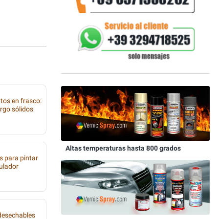
tos en frasco:
rgo sólidos
Altas temperaturas hasta 800 grados
s para pintar
tulador
 desechables