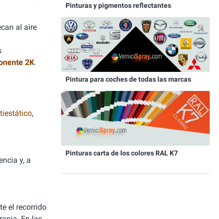
Pinturas y pigmentos reflectantes
can al aire
s
onente 2K
.
Pintura para coches de todas las marcas
iestático
,
Pinturas carta de los colores RAL K7
ncia y, a
e el recorrido
ranja. En las