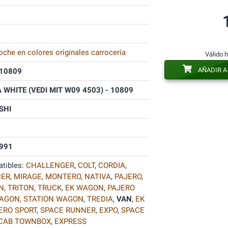
oche en colores originales carrocería
Válido 
AÑADIR A
10809
 WHITE (VEDI MIT W09 4503) - 10809
SHI
991
tibles:
CHALLENGER
,
COLT
,
CORDIA
,
CER
,
MIRAGE
,
MONTERO
,
NATIVA
,
PAJERO
,
N
,
TRITON
,
TRUCK
,
EK WAGON
,
PAJERO
WAGON
,
STATION WAGON
,
TREDIA
,
VAN
,
EK
RO SPORT
,
SPACE RUNNER
,
EXPO
,
SPACE
CAB TOWNBOX
,
EXPRESS