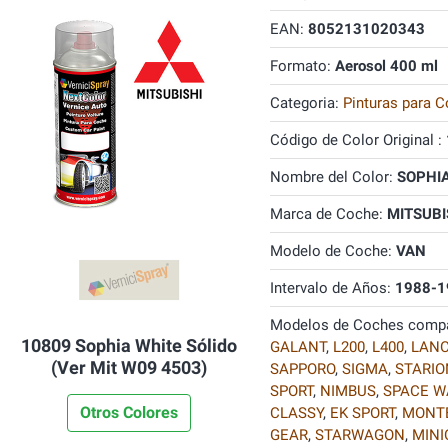
EAN:
8052131020343
Formato:
Aerosol 400 ml
Categoria:
Pinturas para C
Código de Color Original :
Nombre del Color:
SOPHIA
Marca de Coche:
MITSUBI
Modelo de Coche:
VAN
Intervalo de Años:
1988-1
Modelos de Coches compa
10809 Sophia White Sólido
GALANT
,
L200
,
L400
,
LAN
(Ver Mit W09 4503)
SAPPORO
,
SIGMA
,
STARIO
SPORT
,
NIMBUS
,
SPACE 
Otros Colores
CLASSY
,
EK SPORT
,
MONTE
GEAR
,
STARWAGON
,
MINI