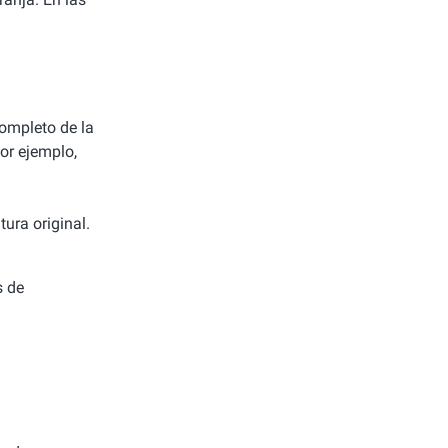
completo de la
or ejemplo,
ura original.
s de