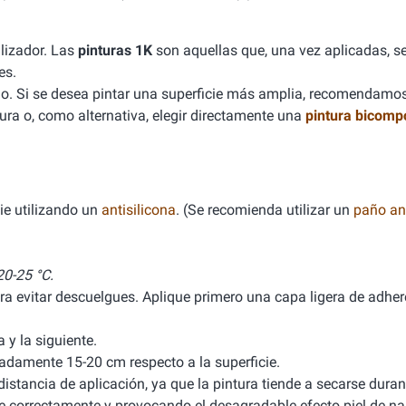
lizador. Las
pinturas 1K
son aquellas que, una vez aplicadas, se
es.
. Si se desea pintar una superficie más amplia, recomendamo
ura o, como alternativa, elegir directamente una
pintura bicomp
ie utilizando un
antisilicona
. (Se recomienda utilizar un
paño ant
0-25 °C.
ra evitar descuelgues. Aplique primero una capa ligera de adhere
y la siguiente.
damente 15-20 cm respecto a la superficie.
stancia de aplicación, ya que la pintura tiende a secarse durant
ele correctamente y provocando el desagradable efecto piel de na