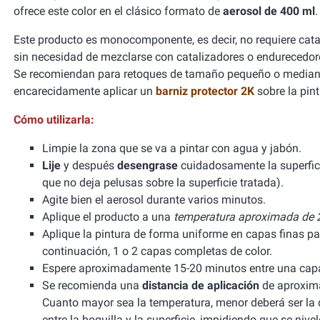
ofrece este color en el clásico formato de
aerosol de 400 ml
.
Este producto es monocomponente, es decir, no requiere cata
sin necesidad de mezclarse con catalizadores o endurecedor
Se recomiendan para retoques de tamaño pequeño o mediano
encarecidamente aplicar un
barniz protector 2K
sobre la pint
Cómo utilizarla:
Limpie la zona que se va a pintar con agua y jabón.
Lije
y después
desengrase
cuidadosamente la superfic
que no deja pelusas sobre la superficie tratada).
Agite bien el aerosol durante varios minutos.
Aplique el producto a una
temperatura aproximada de 2
Aplique la pintura de forma uniforme en capas finas pa
continuación, 1 o 2 capas completas de color.
Espere aproximadamente 15-20 minutos entre una capa 
Se recomienda una
distancia de aplicación
de aproxima
Cuanto mayor sea la temperatura, menor deberá ser la di
entre la boquilla y la superficie, impidiendo que se niv