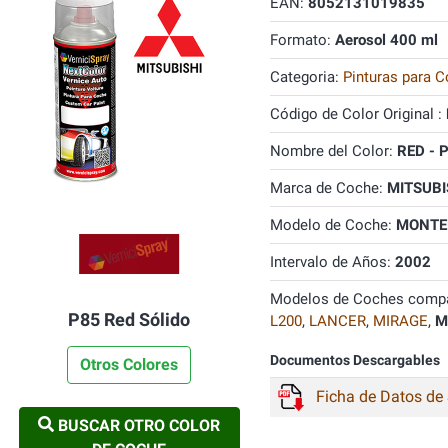
EAN:
8052131019835
Formato:
Aerosol 400 ml
Categoria:
Pinturas para C
Código de Color Original :
Nombre del Color:
RED - 
Marca de Coche:
MITSUBI
Modelo de Coche:
MONTE
Intervalo de Años:
2002
Modelos de Coches compa
P85 Red Sólido
L200
,
LANCER
,
MIRAGE
,
M
Documentos Descargables
Otros Colores
Ficha de Datos de
BUSCAR OTRO COLOR