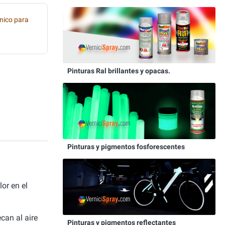
nico para
Pinturas Ral brillantes y opacas.
Pinturas y pigmentos fosforescentes
or en el
can al aire
Pinturas y pigmentos reflectantes