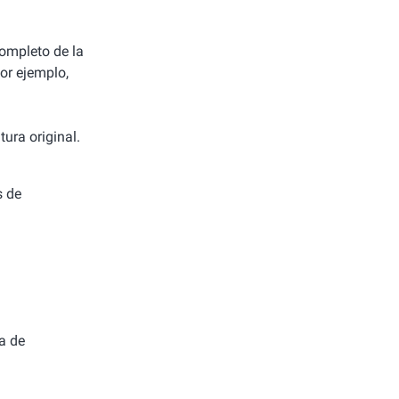
completo de la
or ejemplo,
ura original.
s de
a de