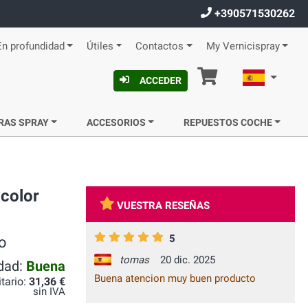
+390571530262
En profundidad
Útiles
Contactos
My Vernicispray
Cesta
Español
ACCEDER
RAS SPRAY
ACCESORIOS
REPUESTOS COCHE
 color
VUESTRA RESEÑAS
5
o
tomas
20 dic. 2025
idad:
Buena
Buena atencion muy buen producto
itario:
31,36 €
sin IVA