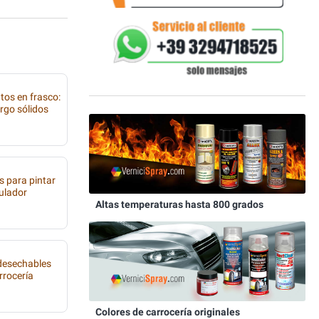
tos en frasco:
rgo sólidos
s para pintar
tulador
Altas temperaturas hasta 800 grados
 desechables
rrocería
Colores de carrocería originales