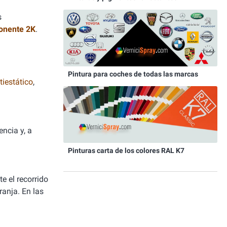
s
onente 2K
.
Pintura para coches de todas las marcas
iestático
,
ncia y, a
Pinturas carta de los colores RAL K7
e el recorrido
ranja. En las