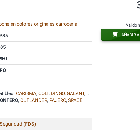
oche en colores originales carrocería
Válido 
AÑADIR A
P85
P85
SHI
RO
tibles:
CARISMA
,
COLT
,
DINGO
,
GALANT
,
I
,
ONTERO
,
OUTLANDER
,
PAJERO
,
SPACE
 Seguridad (FDS)