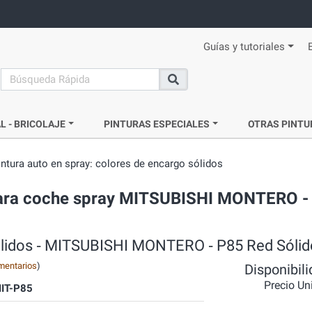
Guías y tutoriales
search
Buscar
L - BRICOLAJE
PINTURAS ESPECIALES
OTRAS PINTU
intura auto en spray: colores de encargo sólidos
a para coche spray MITSUBISHI MONTERO -
sólidos ‐ MITSUBISHI MONTERO ‐ P85 Red Sólid
mentarios
)
Disponibil
Precio Un
IT-P85