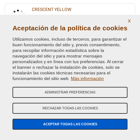
CRESCENT YELLOW
Código de Color Original :
Y51
X
Código de Producto:
VC-MIT-Y51
Aceptación de la política de cookies
Utilizamos cookies, incluso de terceros, para garantizar el
DK.BROWN(U.HOOD OF C91)VEDI C41 6799/
buen funcionamiento del sitio y, previo consentimiento,
para recopilar información estadística sobre la
Código de Color Original :
C91
navegación del sitio y para mostrar mensajes
Código de Producto:
VC-MIT-C91
personalizados y en línea con tus preferencias. Al cerrar
el banner o rechazar la instalación de cookies, solo se
LAMPBLACK
instalarán las cookies técnicas necesarias para el
funcionamiento del sitio web.
Más información
Código de Color Original :
X94
Código de Producto:
VC-MIT-X94
ADMINISTRAR PREFERENCIAS
MONACO RED
RECHAZAR TODAS LAS COOKIES
Código de Color Original :
R82
Código de Producto:
VC-MIT-R82
ACEPTAR TODAS LAS COOKIES
MORSEL GREEN