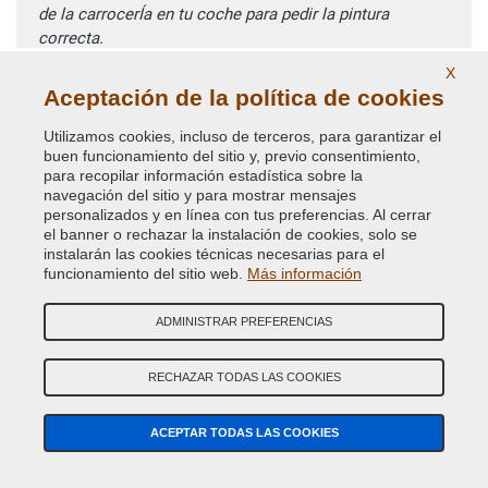
de la carrocerÍa en tu coche para pedir la pintura
correcta.
X
Búsqueda avanzada código de color
Aceptación de la política de cookies
Utilizamos cookies, incluso de terceros, para garantizar el
NO ENCUENTRAS TU CÓDIGO DE COLOR?
buen funcionamiento del sitio y, previo consentimiento,
para recopilar información estadística sobre la
BÚSQUEDA GUIADA PINTURA COCHE
navegación del sitio y para mostrar mensajes
personalizados y en línea con tus preferencias. Al cerrar
el banner o rechazar la instalación de cookies, solo se
instalarán las cookies técnicas necesarias para el
funcionamiento del sitio web.
Más información
¿TIENES ALGUNA DUDA? CONTACTA CON NUESTROS
EXPERTOS
ADMINISTRAR PREFERENCIAS
Llámanos a nuestros números de teléfono o escrÍbenos al
whatsapp
RECHAZAR TODAS LAS COOKIES
ACEPTAR TODAS LAS COOKIES