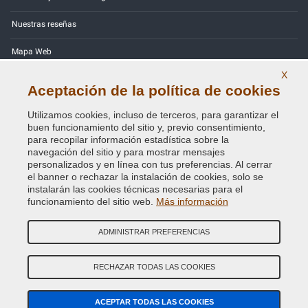
Nuestras reseñas
Mapa Web
X
Contactos
Aceptación de la política de cookies
Códigos de color
Utilizamos cookies, incluso de terceros, para garantizar el
buen funcionamiento del sitio y, previo consentimiento,
Política de Privacidad - RGPD
para recopilar información estadística sobre la
navegación del sitio y para mostrar mensajes
personalizados y en línea con tus preferencias. Al cerrar
el banner o rechazar la instalación de cookies, solo se
instalarán las cookies técnicas necesarias para el
Copyright © 2014 - 2026. All Rights Reserved.
funcionamiento del sitio web.
Más información
Visitantes En Línea: 424
ADMINISTRAR PREFERENCIAS
Credits:
E-COMIT
SÍguenos en nuestras redes sociales
RECHAZAR TODAS LAS COOKIES
ACEPTAR TODAS LAS COOKIES