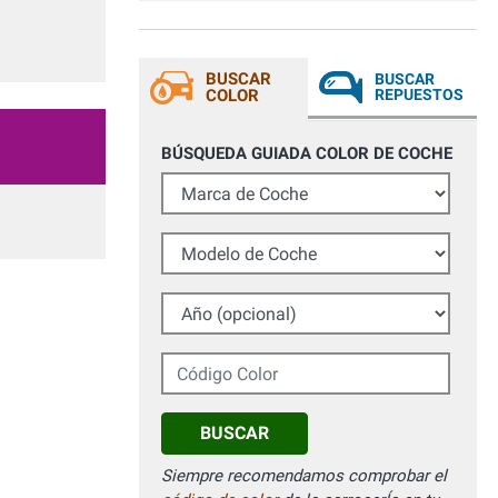
trovato molto bene. Le descrizioni
qualitative e tecniche delle 2 vernici che
ho riscontrato durante la lavorazione,
sono state confermate: ottimi prodotti. Vi
BUSCAR
BUSCAR
faccio i miei complimenti e se avrò
COLOR
REPUESTOS
ancora bisogno di interventi di carrozzeria
non esiteró a contattarvi. Buon lavoro.
BÚSQUEDA GUIADA COLOR DE COCHE
Marca de Coche
Modelo de Coche
Año (opcional)
Código Color
BUSCAR
Siempre recomendamos comprobar el