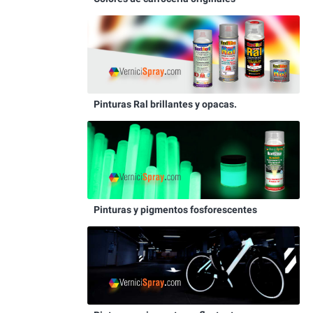
Pinturas Ral brillantes y opacas.
Pinturas y pigmentos fosforescentes