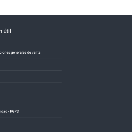
 útil
a
ciones generales de venta
s
cidad - RGPD