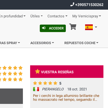
+390571530262
En profundidad
Útiles
Contactos
My Vernicispray
Cesta
Español
ACCEDER
RAS SPRAY
ACCESORIOS
REPUESTOS COCHE
VUESTRA RESEÑAS
5
PIERANGELO
18 oct. 2021
Per i cerchi in lega alluminio brillante che
ho massacrato nel tempo, seguendo il
tutorial di Flavio, ho acquistato le vernici
da voi suggerite e devo dire che mi sono