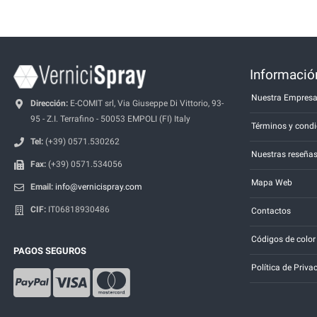
Información
Nuestra Empres
Dirección:
E-COMIT srl, Via Giuseppe Di Vittorio, 93-
95 - Z.I. Terrafino - 50053 EMPOLI (FI) Italy
Términos y condi
Tel:
(+39) 0571.530262
Nuestras reseña
Fax:
(+39) 0571.534056
Mapa Web
Email:
info@vernicispray.com
CIF:
IT06818930486
Contactos
Códigos de color
PAGOS SEGUROS
Política de Priva