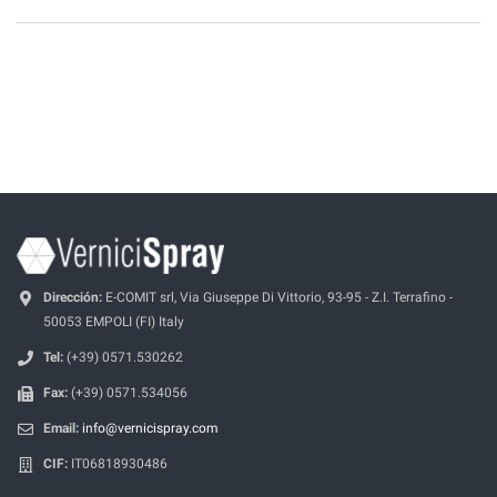
Dirección:
E-COMIT srl, Via Giuseppe Di Vittorio, 93-95 - Z.I. Terrafino -
50053 EMPOLI (FI) Italy
Tel:
(+39) 0571.530262
Fax:
(+39) 0571.534056
Email:
info@vernicispray.com
CIF:
IT06818930486