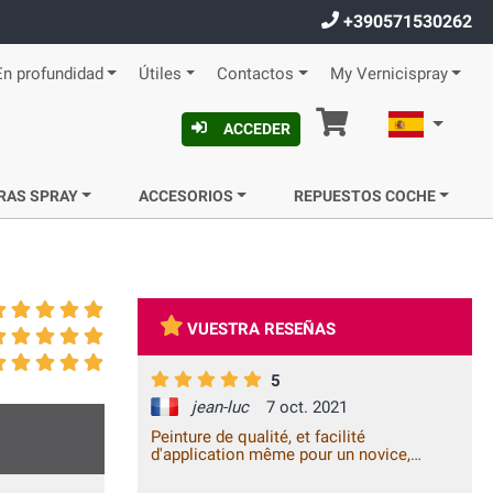
+390571530262
En profundidad
Útiles
Contactos
My Vernicispray
Cesta
Español
ACCEDER
RAS SPRAY
ACCESORIOS
REPUESTOS COCHE
VUESTRA RESEÑAS
5
jean-luc
7 oct. 2021
Peinture de qualité, et facilité
d'application même pour un novice,
satisfait à 100% !!!