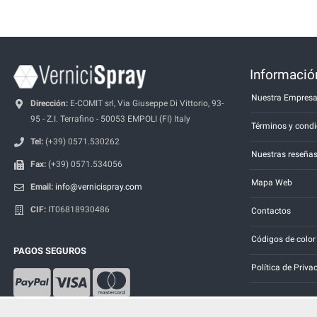
Información
Nuestra Empres
Dirección:
E-COMIT srl, Via Giuseppe Di Vittorio, 93-
95 - Z.I. Terrafino - 50053 EMPOLI (FI) Italy
Términos y condi
Tel:
(+39) 0571.530262
Nuestras reseña
Fax:
(+39) 0571.534056
Mapa Web
Email:
info@vernicispray.com
CIF:
IT06818930486
Contactos
Códigos de color
PAGOS SEGUROS
Política de Priva