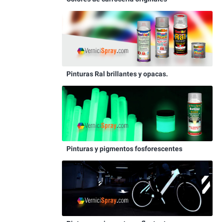
Pinturas Ral brillantes y opacas.
Pinturas y pigmentos fosforescentes