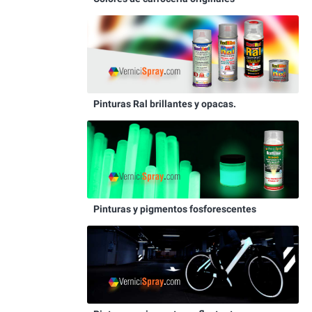
Pinturas Ral brillantes y opacas.
Pinturas y pigmentos fosforescentes