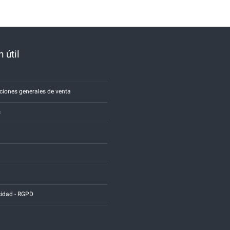
 útil
a
ciones generales de venta
s
cidad - RGPD