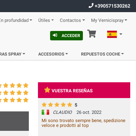
+390571530262
En profundidad
Útiles
Contactos
My Vernicispray
Cesta
Español
ACCEDER
RAS SPRAY
ACCESORIOS
REPUESTOS COCHE
VUESTRA RESEÑAS
5
CLAUDIO
26 oct. 2022
Mi sono trovato sempre bene, spedizione
veloce e prodotti al top