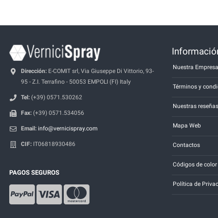
Información
Nuestra Empres
Dirección:
E-COMIT srl, Via Giuseppe Di Vittorio, 93-
95 - Z.I. Terrafino - 50053 EMPOLI (FI) Italy
Términos y condi
Tel:
(+39) 0571.530262
Nuestras reseña
Fax:
(+39) 0571.534056
Mapa Web
Email:
info@vernicispray.com
CIF:
IT06818930486
Contactos
Códigos de color
PAGOS SEGUROS
Política de Priva